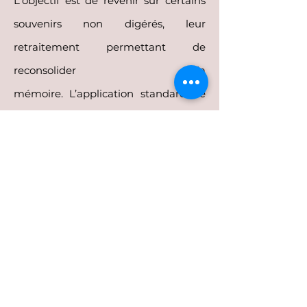
L'objectif est de revenir sur certains
souvenirs non digérés, leur
retraitement permettan
t de
reconsolider la
mémoire.
L’application standard de
la thérapie EMDR comprend huit
phases et une approche en trois
temps visant à identifier et à traiter :
(a) les souvenir
s appartenant au
passé qui sous-tendent les
problèmes actuels ; (b) les situations
actuelles qui provoquent des
perturbations et des réponses
inadaptées dans le quotidien ; et (c)