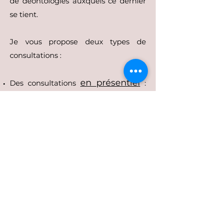
de déontologies auxquels ce dernier
se tient.
Je vous propose deux types de
consultations :
en présentiel
Des consultations
:
au sein de mon cabinet situé au 33
rue Hasting, 14000 CAEN. Pour
prendre rendez-vous, c'est ici
Contact.
en ligne
Des consultations
: par
visioconsultation, par téléphone ou
par mail. Pour prendre rendez-vous,
c'est ici
Contact.