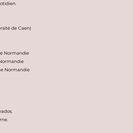
otidien.
rsité de Caen)
sme Normandie
 Normandie
sme Normandie
vados.
rne.